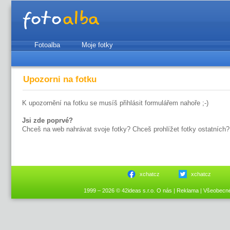
Fotoalba
Moje fotky
Upozorni na fotku
K upozornění na fotku se musíš přihlásit formulářem nahoře ;-)
Jsi zde poprvé?
Chceš na web nahrávat svoje fotky? Chceš prohlížet fotky ostatních?
xchatcz
xchatcz
1999 – 2026 © 42ideas s.r.o.
O nás
|
Reklama
|
Všeobecn