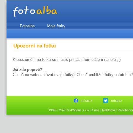
Fotoalba
Moje fotky
Upozorni na fotku
K upozornění na fotku se musíš přihlásit formulářem nahoře ;-)
Jsi zde poprvé?
Chceš na web nahrávat svoje fotky? Chceš prohlížet fotky ostatních?
xchatcz
xchatcz
1999 – 2026 © 42ideas s.r.o.
O nás
|
Reklama
|
Všeobecn