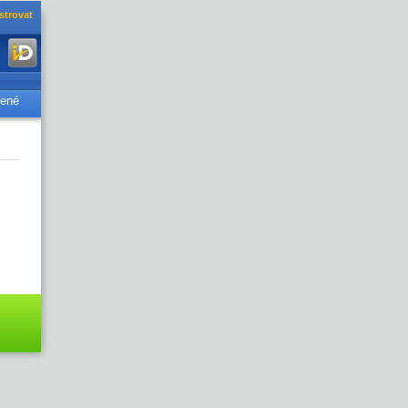
strovat
řené