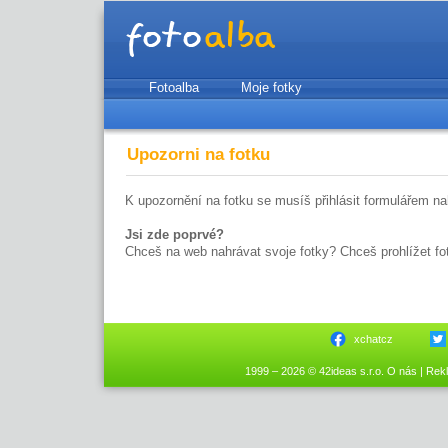
Fotoalba
Moje fotky
Upozorni na fotku
K upozornění na fotku se musíš přihlásit formulářem nah
Jsi zde poprvé?
Chceš na web nahrávat svoje fotky? Chceš prohlížet fo
xchatcz
1999 – 2026 © 42ideas s.r.o.
O nás
|
Rek