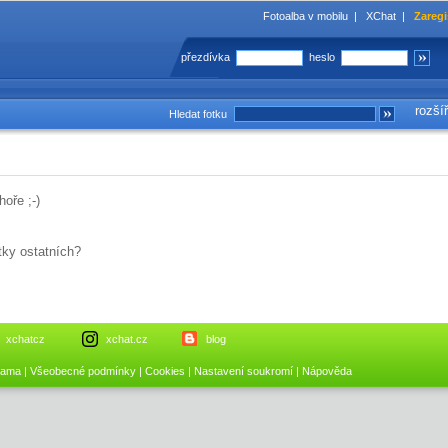
Fotoalba v mobilu
|
XChat
|
Zaregi
přezdívka
heslo
rozší
Hledat fotku
oře ;-)
tky ostatních?
xchatcz
xchat.cz
blog
lama
|
Všeobecné podmínky
|
Cookies
|
Nastavení soukromí
|
Nápověda