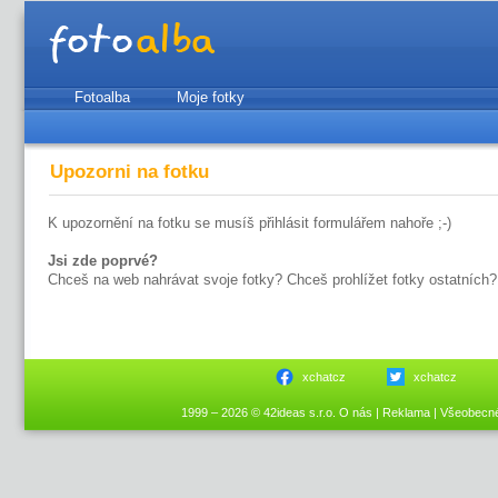
Fotoalba
Moje fotky
Upozorni na fotku
K upozornění na fotku se musíš přihlásit formulářem nahoře ;-)
Jsi zde poprvé?
Chceš na web nahrávat svoje fotky? Chceš prohlížet fotky ostatních?
xchatcz
xchatcz
1999 – 2026 © 42ideas s.r.o.
O nás
|
Reklama
|
Všeobecn