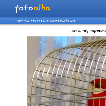
Název fotky:
Ferda a Beáta: Václav Kovalčík, Zlín
adresa fotky:
http://foto