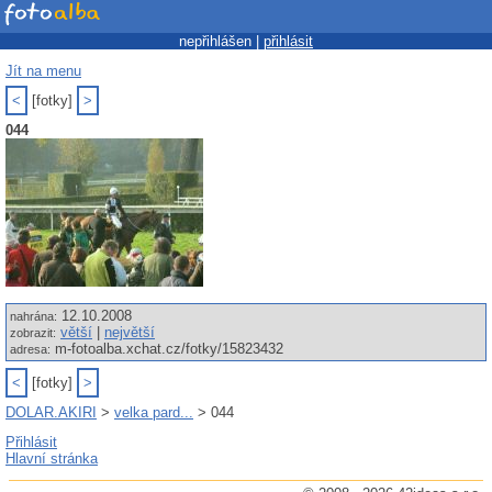
nepřihlášen |
přihlásit
Jít na menu
<
[fotky]
>
044
12.10.2008
nahrána:
větší
|
největší
zobrazit:
m-fotoalba.xchat.cz/fotky/15823432
adresa:
<
[fotky]
>
DOLAR.AKIRI
>
velka pard...
> 044
Přihlásit
Hlavní stránka