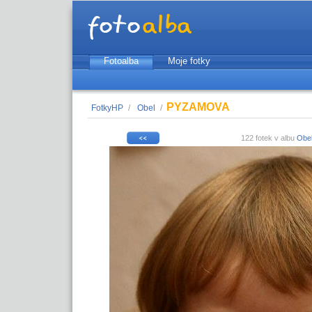
Fotoalba
Moje fotky
PYZAMOVA
FotkyHP
/
Obel
/
122 fotek v albu
Obe