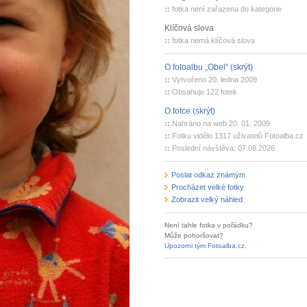
::
fotka není zařazena do kategorie
Klíčová slova
::
fotka nemá klíčová slova
O fotoalbu „Obel“ (skrýt)
::
Vytvořeno 20. ledna 2009
::
Obsahuje 122 fotek
O fotce (skrýt)
::
Nahráno na web 20. 01. 2009
::
Fotku vidělo 1317 uživatelů Fotoalba.cz
::
Poslední návštěva: 07.08.2026
Poslat odkaz známým
Procházet velké fotky
Zobrazit velký náhled
Není tahle fotka v pořádku?
Může pohoršovat?
Upozorni tým Fotoalba.cz
.