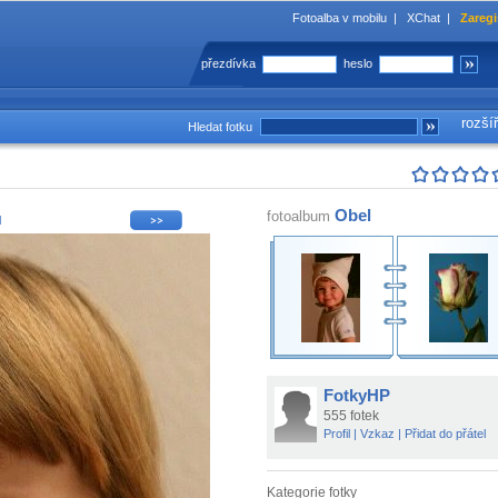
Fotoalba v mobilu
|
XChat
|
Zaregi
přezdívka
heslo
rozší
Hledat fotku
Obel
fotoalbum
l
FotkyHP
555 fotek
Profil
|
Vzkaz
|
Přidat do přátel
Kategorie fotky