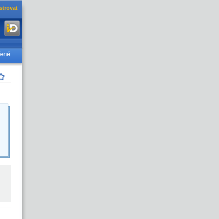
strovat
řené