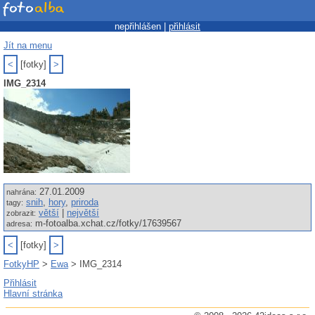
nepřihlášen |
přihlásit
Jít na menu
<
[fotky]
>
IMG_2314
27.01.2009
nahrána:
snih
,
hory
,
priroda
tagy:
větší
|
největší
zobrazit:
m-fotoalba.xchat.cz/fotky/17639567
adresa:
<
[fotky]
>
FotkyHP
>
Ewa
> IMG_2314
Přihlásit
Hlavní stránka