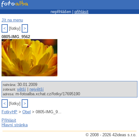
nepřihlášen |
přihlásit
Jít na menu
<
[fotky]
>
0805-IMG_9562
30.01.2009
nahrána:
větší
|
největší
zobrazit:
m-fotoalba.xchat.cz/fotky/17695190
adresa:
<
[fotky]
>
FotkyHP
>
Obel
> 0805-IMG_9...
Přihlásit
Hlavní stránka
© 2008 - 2026 42ideas s.r.o.