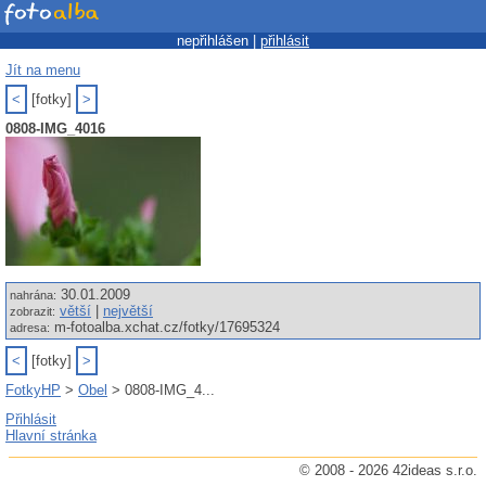
nepřihlášen |
přihlásit
Jít na menu
<
[fotky]
>
0808-IMG_4016
30.01.2009
nahrána:
větší
|
největší
zobrazit:
m-fotoalba.xchat.cz/fotky/17695324
adresa:
<
[fotky]
>
FotkyHP
>
Obel
> 0808-IMG_4...
Přihlásit
Hlavní stránka
© 2008 - 2026 42ideas s.r.o.