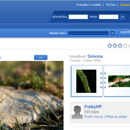
Fotoalba v mobilu
|
XChat
|
Zaregi
přezdívka
heslo
rozší
Hledat fotku
Simona
fotoalbum
a
Foceno - Canon 350D
FotkyHP
555 fotek
Profil
|
Vzkaz
|
Přidat do přátel