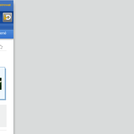
strovat
řené