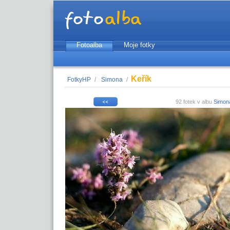
Fotoalba
Moje fotky
Keřík
FotkyHP
/
Simona
/
92 fotek v albu
Simon