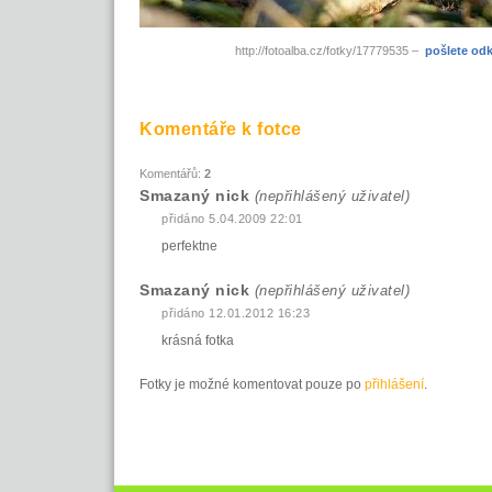
http://fotoalba.cz/fotky/17779535 –
pošlete od
Komentáře k fotce
Komentářů:
2
Smazaný nick
(nepřihlášený uživatel)
přidáno 5.04.2009 22:01
perfektne
Smazaný nick
(nepřihlášený uživatel)
přidáno 12.01.2012 16:23
krásná fotka
Fotky je možné komentovat pouze po
přihlášení
.