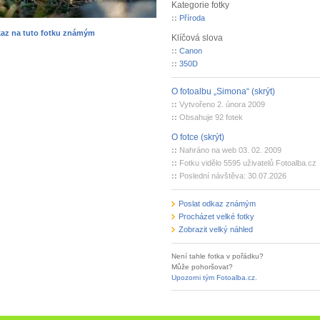
Kategorie fotky
::
Příroda
kaz na tuto fotku známým
Klíčová slova
::
Canon
::
350D
O fotoalbu „Simona“ (skrýt)
::
Vytvořeno 2. února 2009
::
Obsahuje 92 fotek
O fotce (skrýt)
::
Nahráno na web 03. 02. 2009
::
Fotku vidělo 5595 uživatelů Fotoalba.cz
::
Poslední návštěva: 30.07.2026
Poslat odkaz známým
Procházet velké fotky
Zobrazit velký náhled
Není tahle fotka v pořádku?
Může pohoršovat?
Upozorni tým Fotoalba.cz
.