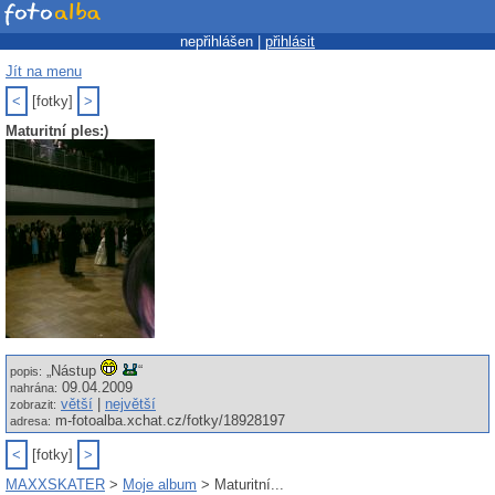
nepřihlášen |
přihlásit
Jít na menu
<
[fotky]
>
Maturitní ples:)
„Nástup
“
popis:
09.04.2009
nahrána:
větší
|
největší
zobrazit:
m-fotoalba.xchat.cz/fotky/18928197
adresa:
<
[fotky]
>
MAXXSKATER
>
Moje album
> Maturitní...