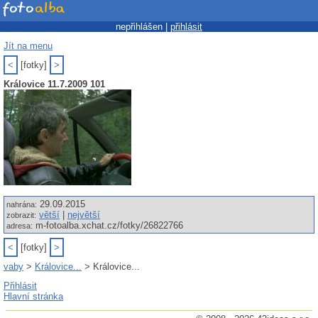
nepřihlášen |
přihlásit
Jít na menu
<
[fotky]
>
Královice 11.7.2009 101
29.09.2015
nahrána:
větší
|
největší
zobrazit:
m-fotoalba.xchat.cz/fotky/26822766
adresa:
<
[fotky]
>
vaby
>
Královice...
> Královice...
Přihlásit
Hlavní stránka