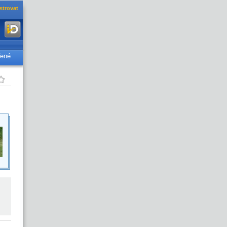
strovat
řené