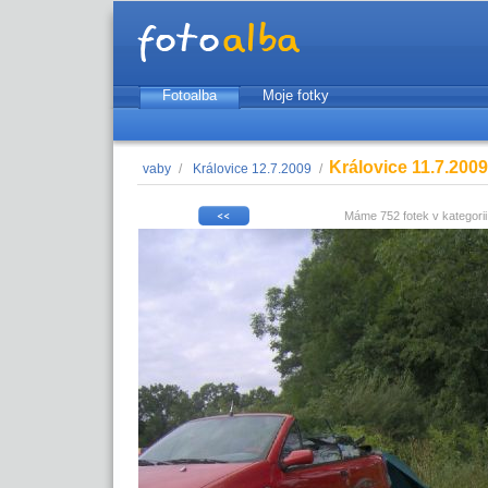
Fotoalba
Moje fotky
Královice 11.7.200
vaby
/
Královice 12.7.2009
/
Máme 752 fotek v kategori