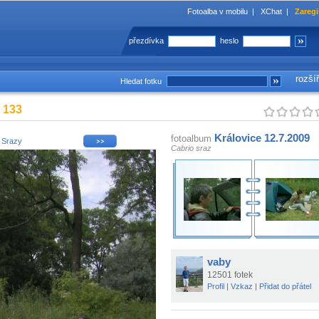
Fotoalba v mobilu
|
XChat
|
Zaregi
přezdívka
heslo
rozší
Hledat fotku
9 133
Královice 12.7.2009
fotoalbum
i
Srazy
Cabrio sraz
vaby
12501 fotek
Profil
|
Vzkaz
|
Přidat do přátel