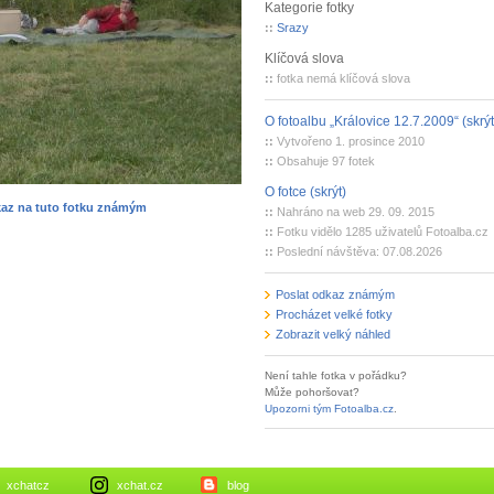
Kategorie fotky
::
Srazy
Klíčová slova
::
fotka nemá klíčová slova
O fotoalbu „Královice 12.7.2009“ (skrýt
::
Vytvořeno 1. prosince 2010
::
Obsahuje 97 fotek
O fotce (skrýt)
kaz na tuto fotku známým
::
Nahráno na web 29. 09. 2015
::
Fotku vidělo 1285 uživatelů Fotoalba.cz
::
Poslední návštěva: 07.08.2026
Poslat odkaz známým
Procházet velké fotky
Zobrazit velký náhled
Není tahle fotka v pořádku?
Může pohoršovat?
Upozorni tým Fotoalba.cz
.
xchatcz
xchat.cz
blog