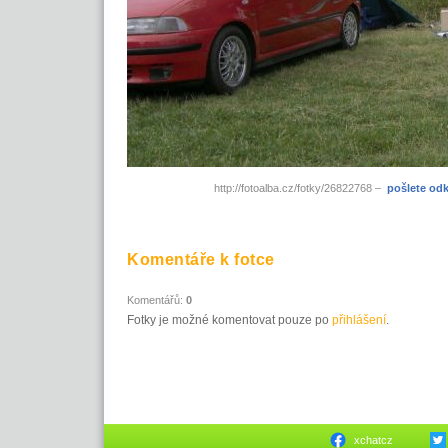
http://fotoalba.cz/fotky/26822768 –
pošlete od
Komentáře k fotce
Komentářů:
0
Fotky je možné komentovat pouze po
přihlášení
.
xchatcz