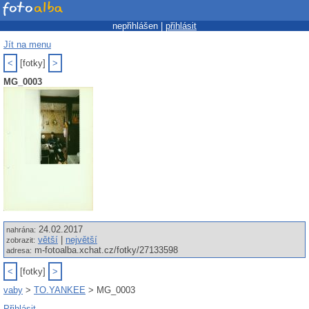
nepřihlášen |
přihlásit
Jít na menu
<
[fotky]
>
MG_0003
24.02.2017
nahrána:
větší
|
největší
zobrazit:
m-fotoalba.xchat.cz/fotky/27133598
adresa:
<
[fotky]
>
vaby
>
TO.YANKEE
> MG_0003
Přihlásit