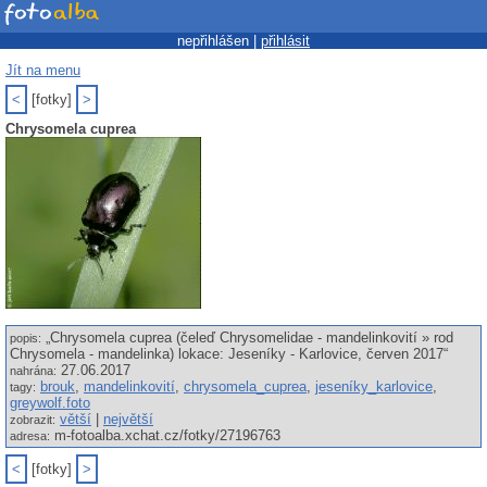
nepřihlášen |
přihlásit
Jít na menu
<
[fotky]
>
Chrysomela cuprea
„Chrysomela cuprea (čeleď Chrysomelidae - mandelinkovití » rod
popis:
Chrysomela - mandelinka) lokace: Jeseníky - Karlovice, červen 2017“
27.06.2017
nahrána:
brouk
,
mandelinkovití
,
chrysomela_cuprea
,
jeseníky_karlovice
,
tagy:
greywolf.foto
větší
|
největší
zobrazit:
m-fotoalba.xchat.cz/fotky/27196763
adresa:
<
[fotky]
>