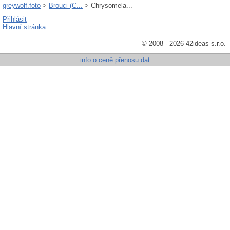
greywolf.foto
>
Brouci (C...
> Chrysomela...
Přihlásit
Hlavní stránka
© 2008 - 2026 42ideas s.r.o.
info o ceně přenosu dat