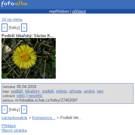
nepřihlášen |
přihlásit
Jít na menu
<
[fotky]
>
Podběl lékařský: Václav K...
05.04.2019
nahrána:
podběl
,
lékařský
,
podběl
,
město
,
příroda
,
umění
,
jaro
tagy:
větší
|
největší
zobrazit:
m-fotoalba.xchat.cz/fotky/27462097
adresa:
<
[fotky]
>
vaclavkovalcik
>
Kompozice...
> Podběl lék...
Přihlásit
Hlavní stránka