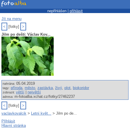
nepřihlášen |
přihlásit
Jít na menu
<
[fotky]
>
Jilm po dešti: Václav Kov...
05.04.2019
nahrána:
příroda
,
město
,
zastávka
,
živý
,
plot
,
biokoridor
tagy:
větší
|
největší
zobrazit:
m-fotoalba.xchat.cz/fotky/27462237
adresa:
<
[fotky]
>
vaclavkovalcik
>
Letní květ...
> Jilm po de...
Přihlásit
Hlavní stránka