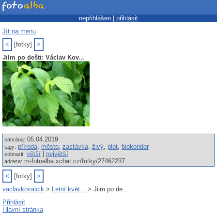
nepřihlášen |
přihlásit
Jít na menu
<
[fotky]
>
Jilm po dešti: Václav Kov...
05.04.2019
nahrána:
příroda
,
město
,
zastávka
,
živý
,
plot
,
biokoridor
tagy:
větší
|
největší
zobrazit:
m-fotoalba.xchat.cz/fotky/27462237
adresa:
<
[fotky]
>
vaclavkovalcik
>
Letní květ...
> Jilm po de...
Přihlásit
Hlavní stránka