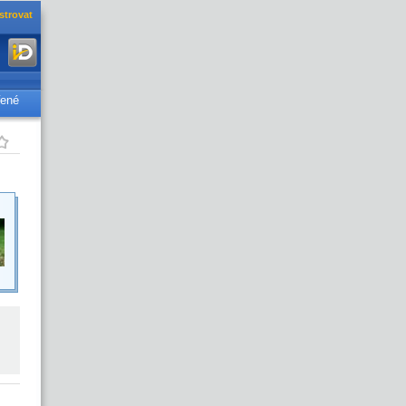
strovat
řené