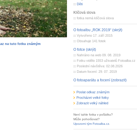
::
Děti
Klíčová slova
::
fotka nemá klíčová slova
O fotoalbu „ROK 2019“ (skrýt)
::
Vytvořeno 17. září 2015
::
Obsahuje 141 fotek
kaz na tuto fotku známým
O fotce (skrýt)
::
Nahráno na web 09. 08. 2019
::
Fotku vidělo 1553 uživatelů Fotoalba.cz
::
Poslední návštěva: 02.08.2026
::
Datum focení: 29. 07. 2019
O fotoaparátu a focení (zobrazit)
Poslat odkaz známým
Procházet velké fotky
Zobrazit velký náhled
Není tahle fotka v pořádku?
Může pohoršovat?
Upozorni tým Fotoalba.cz
.