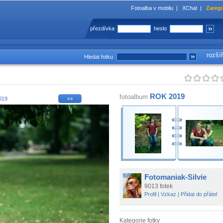
Fotoalba v mobilu
|
XChat
|
Zaregi
přezdívka
heslo
rozší
Hledat fotku
ROK 2019
fotoalbum
019
Fotomaniak-Silvie
9013 fotek
Profil
|
Vzkaz
|
Přidat do přátel
Kategorie fotky