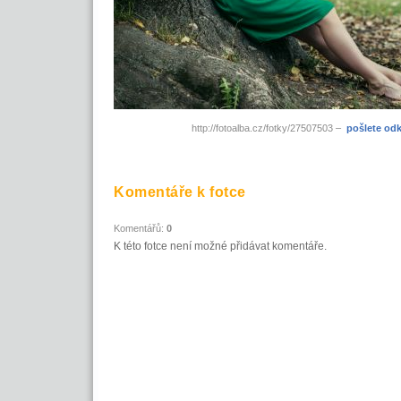
http://fotoalba.cz/fotky/27507503 –
pošlete od
Komentáře k fotce
Komentářů:
0
K této fotce není možné přidávat komentáře.