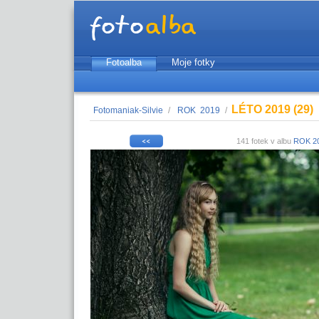
Fotoalba
Moje fotky
LÉTO 2019 (29)
Fotomaniak-Silvie
/
ROK 2019
/
141 fotek v albu
ROK 2