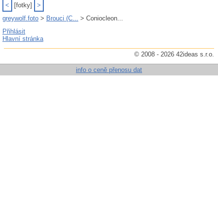
<
[fotky]
>
greywolf.foto
>
Brouci (C...
> Coniocleon...
Přihlásit
Hlavní stránka
© 2008 - 2026 42ideas s.r.o.
info o ceně přenosu dat