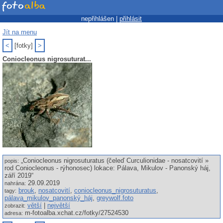
nepřihlášen |
přihlásit
Jít na menu
<
[fotky]
>
Coniocleonus nigrosuturat...
„Coniocleonus nigrosuturatus (čeleď Curculionidae - nosatcovití »
popis:
rod Coniocleonus - rýhonosec) lokace: Pálava, Mikulov - Panonský háj,
září 2019“
29.09.2019
nahrána:
brouk
,
nosatcovití
,
coniocleonus_nigrosuturatus
,
tagy:
pálava_mikulov_panonský_háj
,
greywolf.foto
větší
|
největší
zobrazit:
m-fotoalba.xchat.cz/fotky/27524530
adresa: