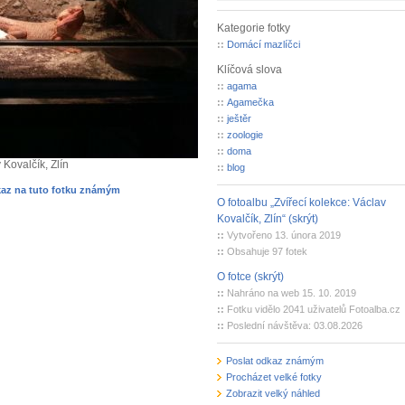
Kategorie fotky
::
Domácí mazlíčci
Klíčová slova
::
agama
::
Agamečka
::
ještěr
::
zoologie
::
doma
Kovalčík, Zlín
::
blog
kaz na tuto fotku známým
O fotoalbu „Zvířecí kolekce: Václav
Kovalčík, Zlín“ (skrýt)
::
Vytvořeno 13. února 2019
::
Obsahuje 97 fotek
O fotce (skrýt)
::
Nahráno na web 15. 10. 2019
::
Fotku vidělo 2041 uživatelů Fotoalba.cz
::
Poslední návštěva: 03.08.2026
Poslat odkaz známým
Procházet velké fotky
Zobrazit velký náhled