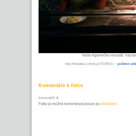
Naše Agamečka vousatá: Václav 
http://fotoalba.cz/fotky/27529915 –
pošlete od
Komentáře k fotce
Komentářů:
0
Fotky je možné komentovat pouze po
přihlášení
.