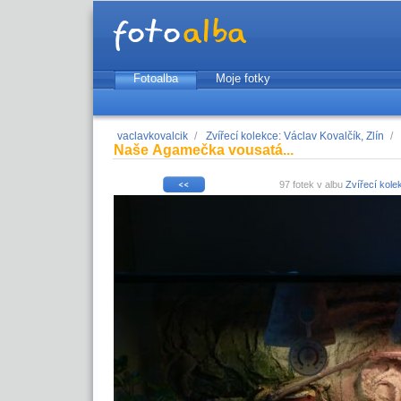
Fotoalba
Moje fotky
vaclavkovalcik
/
Zvířecí kolekce: Václav Kovalčík, Zlín
/
Naše Agamečka vousatá...
97 fotek v albu
Zvířecí kolek