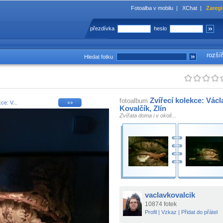
Fotoalba v mobilu
|
XChat
|
Zaregi
přezdívka
heslo
rozší
Hledat fotku
Zvířecí kolekce: Václ
fotoalbum
ce: V...
Kovalčík, Zlín
Zvířata doma i v okolí...
vaclavkovalcik
10874 fotek
Profil
|
Vzkaz
|
Přidat do přátel