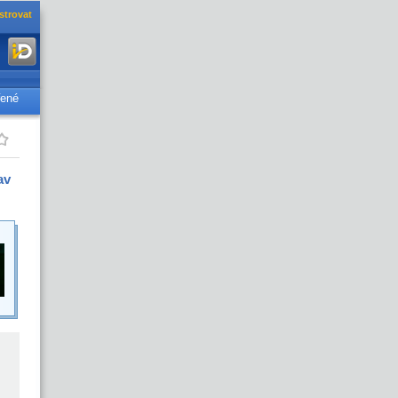
strovat
řené
av