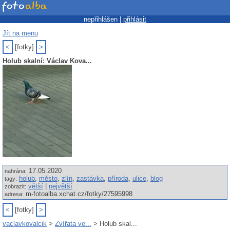
nepřihlášen |
přihlásit
Jít na menu
<
[fotky]
>
Holub skalní: Václav Kova...
17.05.2020
nahrána:
holub
,
město
,
zlín
,
zastávka
,
příroda
,
ulice
,
blog
tagy:
větší
|
největší
zobrazit:
m-fotoalba.xchat.cz/fotky/27595998
adresa:
<
[fotky]
>
vaclavkovalcik
>
Zvířata ve...
> Holub skal...