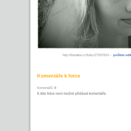
http://fotoalba.cz/fotky/27597824 –
pošlete od
Komentáře k fotce
Komentářů:
0
K této fotce není možné přidávat komentáře.