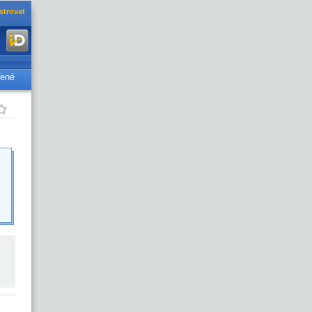
strovat
řené