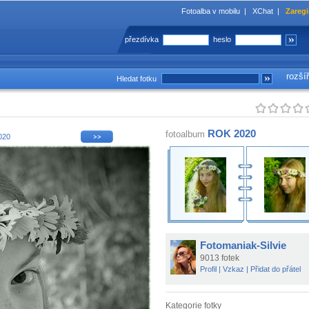
Fotoalba v mobilu
|
XChat
|
Zaregi
přezdívka
heslo
rozší
Hledat fotku
ROK 2020
fotoalbum
020
Fotomaniak-Silvie
9013 fotek
Profil
|
Vzkaz
|
Přidat do přátel
Kategorie fotky