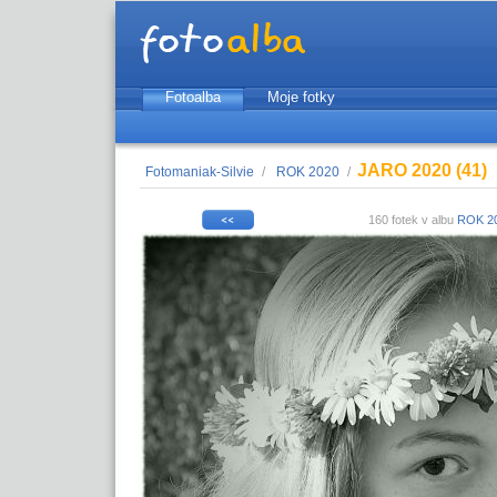
Fotoalba
Moje fotky
JARO 2020 (41)
Fotomaniak-Silvie
/
ROK 2020
/
160 fotek v albu
ROK 2