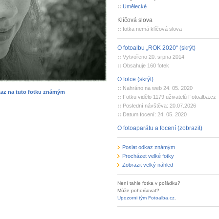
::
Umělecké
Klíčová slova
::
fotka nemá klíčová slova
O fotoalbu „ROK 2020“ (skrýt)
::
Vytvořeno 20. srpna 2014
::
Obsahuje 160 fotek
O fotce (skrýt)
::
Nahráno na web 24. 05. 2020
kaz na tuto fotku známým
::
Fotku vidělo 1179 uživatelů Fotoalba.cz
::
Poslední návštěva: 20.07.2026
::
Datum focení: 24. 05. 2020
O fotoaparátu a focení (zobrazit)
Poslat odkaz známým
Procházet velké fotky
Zobrazit velký náhled
Není tahle fotka v pořádku?
Může pohoršovat?
Upozorni tým Fotoalba.cz
.