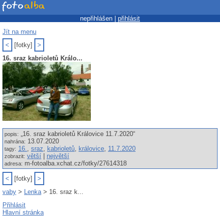
nepřihlášen |
přihlásit
Jít na menu
<
[fotky]
>
16. sraz kabrioletů Králo...
„16. sraz kabrioletů Královice 11.7.2020“
popis:
13.07.2020
nahrána:
16.
,
sraz
,
kabrioletů
,
královice
,
11.7.2020
tagy:
větší
|
největší
zobrazit:
m-fotoalba.xchat.cz/fotky/27614318
adresa:
<
[fotky]
>
vaby
>
Lenka
> 16. sraz k...
Přihlásit
Hlavní stránka