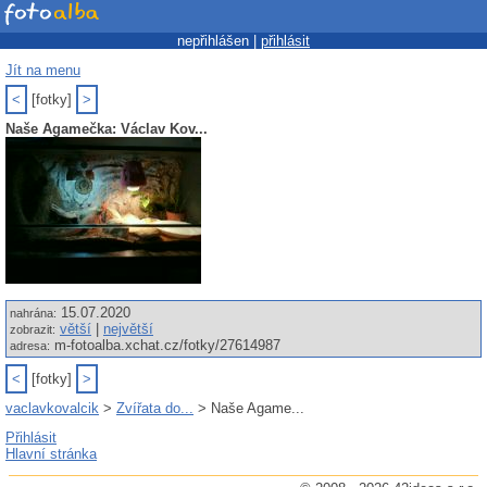
nepřihlášen |
přihlásit
Jít na menu
<
[fotky]
>
Naše Agamečka: Václav Kov...
15.07.2020
nahrána:
větší
|
největší
zobrazit:
m-fotoalba.xchat.cz/fotky/27614987
adresa:
<
[fotky]
>
vaclavkovalcik
>
Zvířata do...
> Naše Agame...
Přihlásit
Hlavní stránka