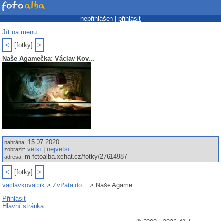
nepřihlášen |
přihlásit
Jít na menu
<
[fotky]
>
Naše Agamečka: Václav Kov...
15.07.2020
nahrána:
větší
|
největší
zobrazit:
m-fotoalba.xchat.cz/fotky/27614987
adresa:
<
[fotky]
>
vaclavkovalcik
>
Zvířata do...
> Naše Agame...
Přihlásit
Hlavní stránka