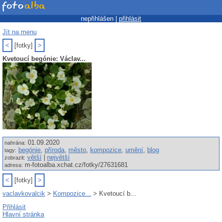
nepřihlášen |
přihlásit
Jít na menu
<
[fotky]
>
Kvetoucí begónie: Václav...
01.09.2020
nahrána:
begónie
,
příroda
,
město
,
kompozice
,
umění
,
blog
tagy:
větší
|
největší
zobrazit:
m-fotoalba.xchat.cz/fotky/27631681
adresa:
<
[fotky]
>
vaclavkovalcik
>
Kompozice...
> Kvetoucí b...
Přihlásit
Hlavní stránka