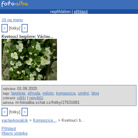
nepřihlášen |
přihlásit
Jít na menu
<
[fotky]
>
Kvetoucí begónie: Václav...
01.09.2020
nahrána:
begónie
,
příroda
,
město
,
kompozice
,
umění
,
blog
tagy:
větší
|
největší
zobrazit:
m-fotoalba.xchat.cz/fotky/27631681
adresa:
<
[fotky]
>
vaclavkovalcik
>
Kompozice...
> Kvetoucí b...
Přihlásit
Hlavní stránka