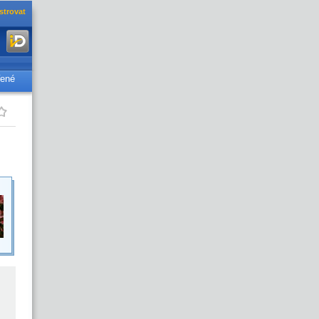
strovat
řené