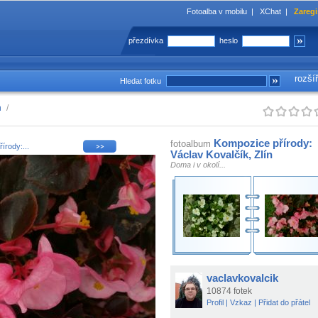
Fotoalba v mobilu
|
XChat
|
Zaregi
přezdívka
heslo
rozší
Hledat fotku
n
/
Kompozice přírody:
fotoalbum
írody:...
Václav Kovalčík, Zlín
Doma i v okolí...
vaclavkovalcik
10874 fotek
Profil
|
Vzkaz
|
Přidat do přátel