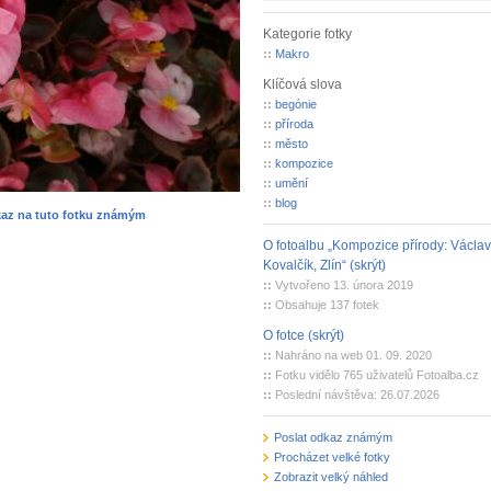
Kategorie fotky
::
Makro
Klíčová slova
::
begónie
::
příroda
::
město
::
kompozice
::
umění
::
blog
kaz na tuto fotku známým
O fotoalbu „Kompozice přírody: Václav
Kovalčík, Zlín“ (skrýt)
::
Vytvořeno 13. února 2019
::
Obsahuje 137 fotek
O fotce (skrýt)
::
Nahráno na web 01. 09. 2020
::
Fotku vidělo 765 uživatelů Fotoalba.cz
::
Poslední návštěva: 26.07.2026
Poslat odkaz známým
Procházet velké fotky
Zobrazit velký náhled