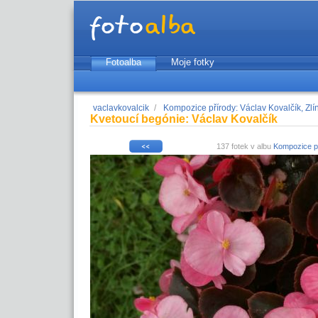
Fotoalba
Moje fotky
vaclavkovalcik
/
Kompozice přírody: Václav Kovalčík, Zlí
Kvetoucí begónie: Václav Kovalčík
137 fotek v albu
Kompozice př