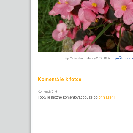
http://fotoalba.cz/fotky/27631682 –
pošlete od
Komentáře k fotce
Komentářů:
0
Fotky je možné komentovat pouze po
přihlášení
.