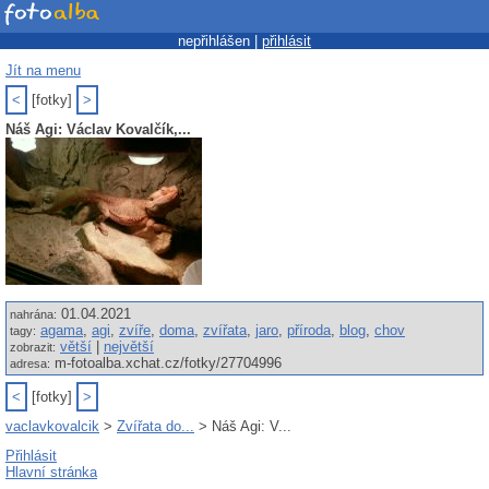
nepřihlášen |
přihlásit
Jít na menu
<
[fotky]
>
Náš Agi: Václav Kovalčík,...
01.04.2021
nahrána:
agama
,
agi
,
zvíře
,
doma
,
zvířata
,
jaro
,
příroda
,
blog
,
chov
tagy:
větší
|
největší
zobrazit:
m-fotoalba.xchat.cz/fotky/27704996
adresa:
<
[fotky]
>
vaclavkovalcik
>
Zvířata do...
> Náš Agi: V...
Přihlásit
Hlavní stránka