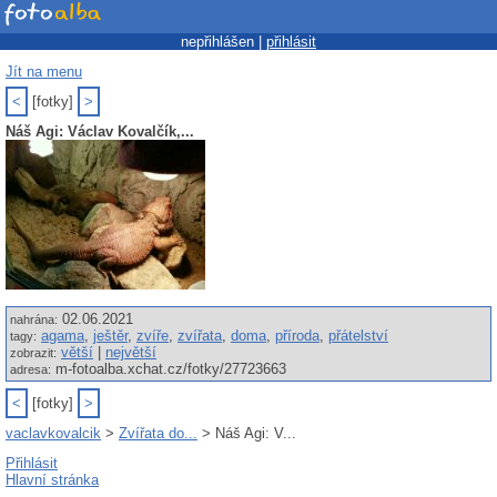
nepřihlášen |
přihlásit
Jít na menu
<
[fotky]
>
Náš Agi: Václav Kovalčík,...
02.06.2021
nahrána:
agama
,
ještěr
,
zvíře
,
zvířata
,
doma
,
příroda
,
přátelství
tagy:
větší
|
největší
zobrazit:
m-fotoalba.xchat.cz/fotky/27723663
adresa:
<
[fotky]
>
vaclavkovalcik
>
Zvířata do...
> Náš Agi: V...
Přihlásit
Hlavní stránka