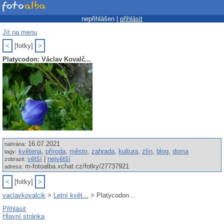
nepřihlášen |
přihlásit
Jít na menu
<
[fotky]
>
Platycodon: Václav Kovalč...
16.07.2021
nahrána:
květena
,
příroda
,
město
,
zahrada
,
kultura
,
zlín
,
blog
,
doma
tagy:
větší
|
největší
zobrazit:
m-fotoalba.xchat.cz/fotky/27737921
adresa:
<
[fotky]
>
vaclavkovalcik
>
Letní květ...
> Platycodon...
Přihlásit
Hlavní stránka