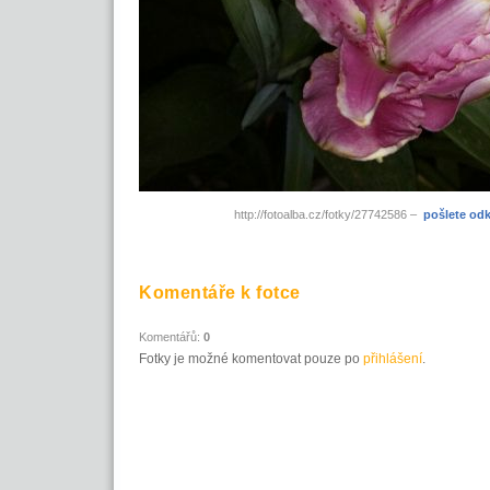
http://fotoalba.cz/fotky/27742586 –
pošlete od
Komentáře k fotce
Komentářů:
0
Fotky je možné komentovat pouze po
přihlášení
.