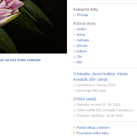
Kategorie fotky
::
Příroda
Klíčová slova
::
umění
::
doma
::
zahrada
::
příroda
::
kultura
::
Zlín
kaz na tuto fotku známým
::
léto
O fotoalbu „Noční květiny: Václav
Kovalčík, Zlín“ (skrýt)
::
Vytvořeno 4. června 2019
::
Obsahuje 995 fotek
O fotce (skrýt)
::
Nahráno na web 01. 08. 2021
::
Fotku vidělo 901 uživatelů Fotoalba.cz
::
Poslední návštěva: 02.08.2026
Poslat odkaz známým
Procházet velké fotky