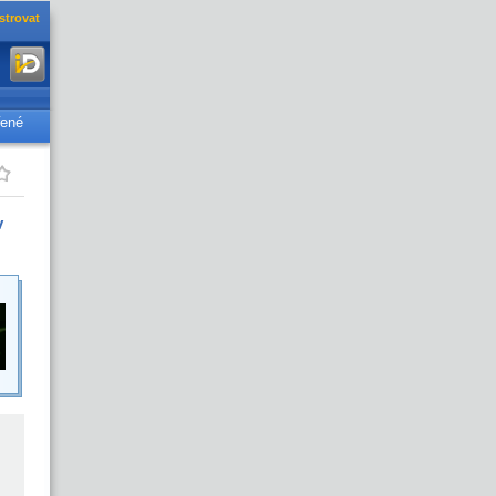
strovat
řené
v