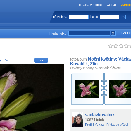
Fotoalba v mobilu
|
XChat
|
Zaregi
přezdívka
heslo
rozší
Hledat fotku
Noční květiny: Václa
fotoalbum
y: Vác...
Kovalčík, Zlín
I květiny v noci jsou součástí života...
vaclavkovalcik
10874 fotek
Profil
|
Vzkaz
|
Přidat do přátel