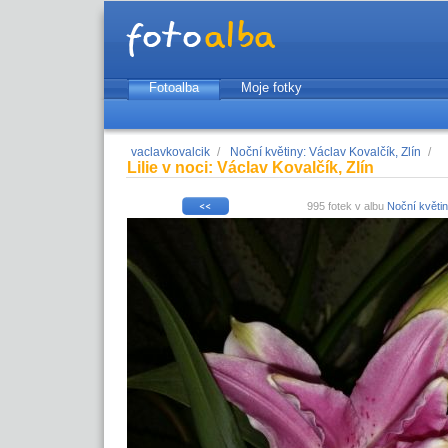
Fotoalba
Moje fotky
vaclavkovalcik
/
Noční květiny: Václav Kovalčík, Zlín
/
Lilie v noci: Václav Kovalčík, Zlín
995 fotek v albu
Noční květin