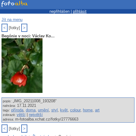
nepřihlášen |
přihlásit
Jít na menu
<
[fotky]
>
Begónie v noci: Václav Ko...
„IMG_20211008_193208“
popis:
17.11.2021
nahrána:
příroda
,
doma
,
umění
,
styl
,
květ
,
colour
,
home
,
art
tagy:
větší
|
největší
zobrazit:
m-fotoalba.xchat.cz/fotky/27776663
adresa:
<
[fotky]
>