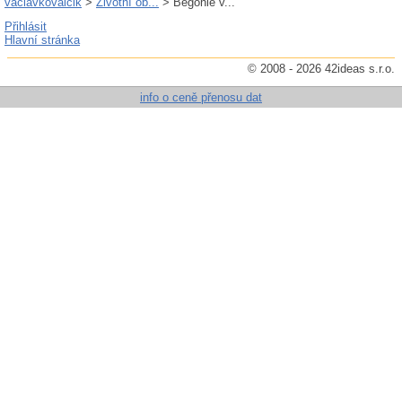
vaclavkovalcik
>
Životní ob...
> Begónie v...
Přihlásit
Hlavní stránka
© 2008 - 2026 42ideas s.r.o.
info o ceně přenosu dat