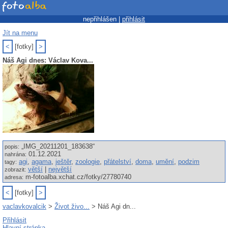
nepřihlášen |
přihlásit
Jít na menu
<
[fotky]
>
Náš Agi dnes: Václav Kova...
„IMG_20211201_183638“
popis:
01.12.2021
nahrána:
agi
,
agama
,
ještěr
,
zoologie
,
přátelství
,
doma
,
umění
,
podzim
tagy:
větší
|
největší
zobrazit:
m-fotoalba.xchat.cz/fotky/27780740
adresa:
<
[fotky]
>
vaclavkovalcik
>
Život živo...
> Náš Agi dn...
Přihlásit
Hlavní stránka