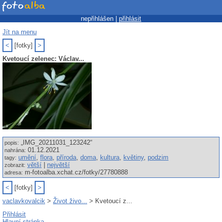
nepřihlášen |
přihlásit
Jít na menu
<
[fotky]
>
Kvetoucí zelenec: Václav...
„IMG_20211031_123242“
popis:
01.12.2021
nahrána:
umění
,
flora
,
příroda
,
doma
,
kultura
,
květiny
,
podzim
tagy:
větší
|
největší
zobrazit:
m-fotoalba.xchat.cz/fotky/27780888
adresa:
<
[fotky]
>
vaclavkovalcik
>
Život živo...
> Kvetoucí z...
Přihlásit
Hlavní stránka