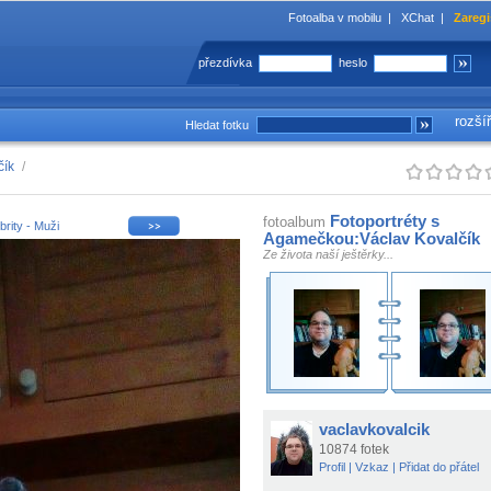
Fotoalba v mobilu
|
XChat
|
Zaregi
přezdívka
heslo
rozší
Hledat fotku
čík
/
Fotoportréty s
fotoalbum
brity - Muži
Agamečkou:Václav Kovalčík
Ze života naší ještěrky...
vaclavkovalcik
10874 fotek
Profil
|
Vzkaz
|
Přidat do přátel