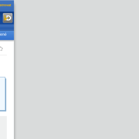
strovat
řené