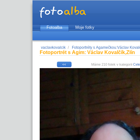
Fotoalba
Moje fotky
vaclavkovalcik
/
Fotoportréty s Agamečkou:Václav Koval
Fotoportrét s Agim: Václav Kovalčík,Zlín
Máme 210 fotek v kategorii
Cele