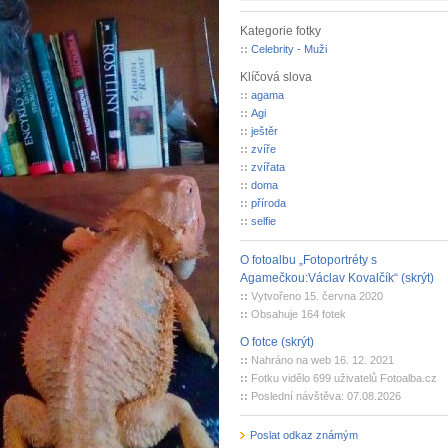
Kategorie fotky
::
Celebrity - Muži
Klíčová slova
::
agama
::
Agi
::
ještěr
::
zvíře
::
zvířata
::
doma
::
příroda
::
selfie
O fotoalbu „Fotoportréty s
Agamečkou:Václav Kovalčík“ (skrýt)
::
Vytvořeno 15. června 2020
::
Obsahuje 164 fotek
O fotce (skrýt)
::
Nahráno na web 16. 12. 2021
::
Fotku vidělo 699 uživatelů Fotoalba.cz
::
Poslední návštěva: 07.08.2026
Poslat odkaz známým