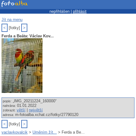
nepřihlášen |
přihlásit
Jít na menu
<
[fotky]
>
Ferda a Beáta: Václav Kov...
„IMG_20211224_160000“
popis:
01.01.2022
nahrána:
větší
|
největší
zobrazit:
m-fotoalba.xchat.cz/fotky/27790120
adresa:
<
[fotky]
>
vaclavkovalcik
>
Uměním žít...
> Ferda a Be...