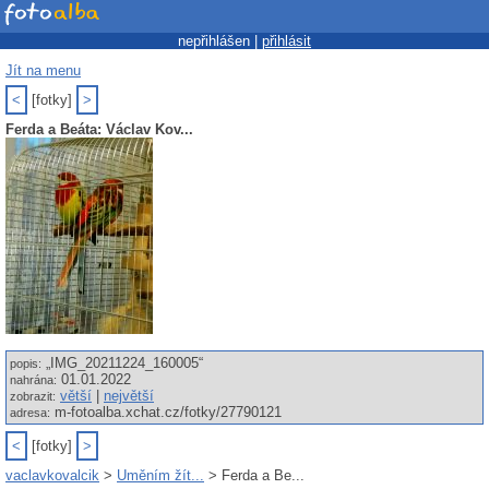
nepřihlášen |
přihlásit
Jít na menu
<
[fotky]
>
Ferda a Beáta: Václav Kov...
„IMG_20211224_160005“
popis:
01.01.2022
nahrána:
větší
|
největší
zobrazit:
m-fotoalba.xchat.cz/fotky/27790121
adresa:
<
[fotky]
>
vaclavkovalcik
>
Uměním žít...
> Ferda a Be...