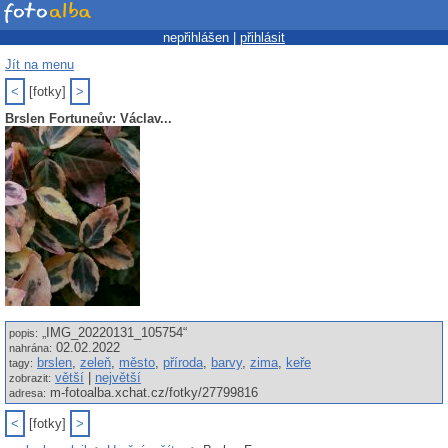
nepřihlášen |
přihlásit
Jít na menu
<
[fotky]
>
Brslen Fortuneův: Václav...
„IMG_20220131_105754“
popis:
02.02.2022
nahrána:
brslen
,
zeleň
,
město
,
příroda
,
barvy
,
zima
,
keře
tagy:
větší
|
největší
zobrazit:
m-fotoalba.xchat.cz/fotky/27799816
adresa:
<
[fotky]
>