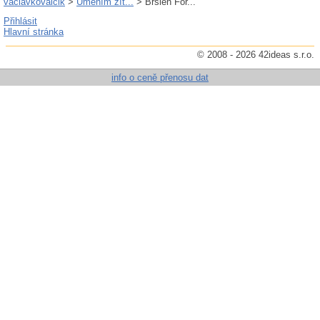
vaclavkovalcik
>
Uměním žít...
> Brslen For...
Přihlásit
Hlavní stránka
© 2008 - 2026 42ideas s.r.o.
info o ceně přenosu dat