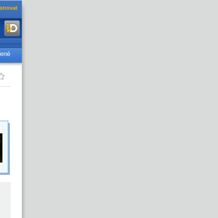
strovat
řené