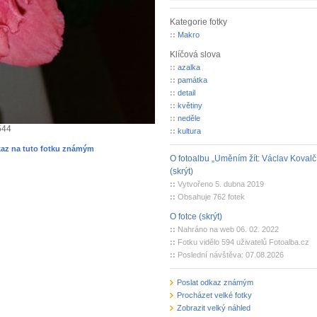
Kategorie fotky
::
Makro
Klíčová slova
::
azalka
::
památka
::
detail
::
květiny
::
neděle
544
::
kultura
kaz na tuto fotku známým
O fotoalbu „Uměním žít: Václav Kovalč
(skrýt)
::
Vytvořeno 5. dubna 2019
::
Obsahuje 762 fotek
O fotce (skrýt)
::
Nahráno na web 06. 02. 2022
::
Fotku vidělo 594 uživatelů Fotoalba.cz
::
Poslední návštěva: 07.08.2026
Poslat odkaz známým
Procházet velké fotky
Zobrazit velký náhled