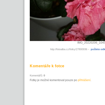
IMG_20220206_104
http://fotoalba.cz/fotky/27800936 –
pošlete od
Komentáře k fotce
Komentářů:
0
Fotky je možné komentovat pouze po
přihlášení
.