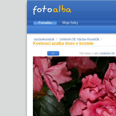
Fotoalba
Moje fotky
vaclavkovalcik
/
Uměním žít: Václav Kovalčík
/
Kvetoucí azalka dnes v kostele
762 fotek v albu
Uměním žít: 