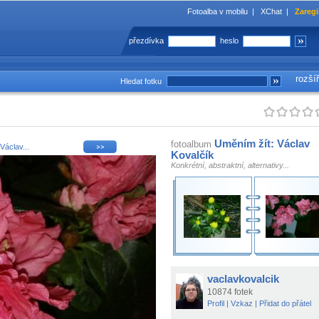
Fotoalba v mobilu
|
XChat
|
Zaregi
přezdívka
heslo
rozší
Hledat fotku
Uměním žít: Václav
fotoalbum
Václav...
Kovalčík
Konkrétní, abstraktní, alternativy...
vaclavkovalcik
10874 fotek
Profil
|
Vzkaz
|
Přidat do přátel