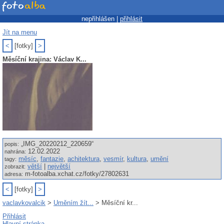
nepřihlášen |
přihlásit
Jít na menu
<
[fotky]
>
Měsíční krajina: Václav K...
„IMG_20220212_220659“
popis:
12.02.2022
nahrána:
měsíc
,
fantazie
,
achitektura
,
vesmír
,
kultura
,
umění
tagy:
větší
|
největší
zobrazit:
m-fotoalba.xchat.cz/fotky/27802631
adresa:
<
[fotky]
>
vaclavkovalcik
>
Uměním žít...
> Měsíční kr...
Přihlásit
Hlavní stránka