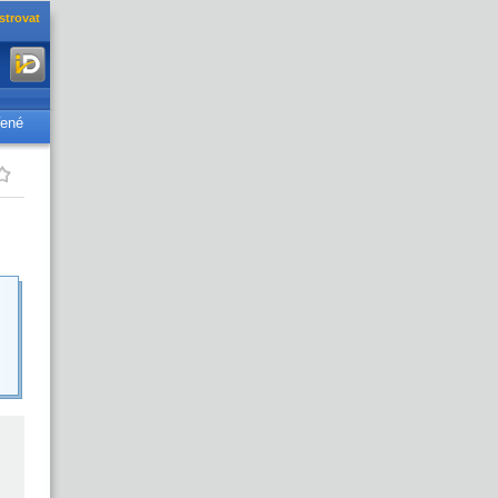
strovat
řené