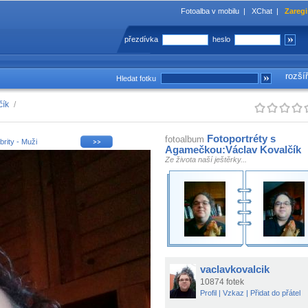
Fotoalba v mobilu
|
XChat
|
Zaregi
přezdívka
heslo
rozší
Hledat fotku
čík
/
Fotoportréty s
fotoalbum
brity - Muži
Agamečkou:Václav Kovalčík
Ze života naší ještěrky...
vaclavkovalcik
10874 fotek
Profil
|
Vzkaz
|
Přidat do přátel