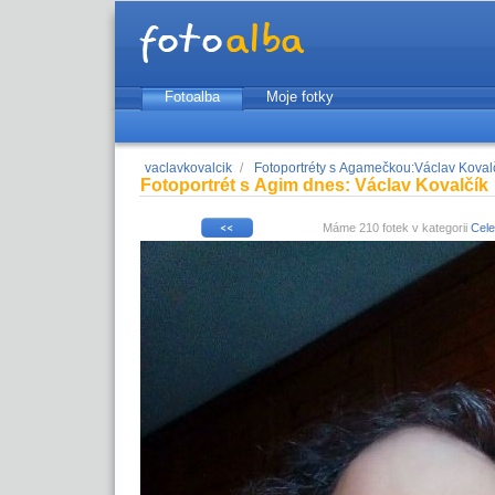
Fotoalba
Moje fotky
vaclavkovalcik
/
Fotoportréty s Agamečkou:Václav Koval
Fotoportrét s Agim dnes: Václav Kovalčík
Máme 210 fotek v kategorii
Cele