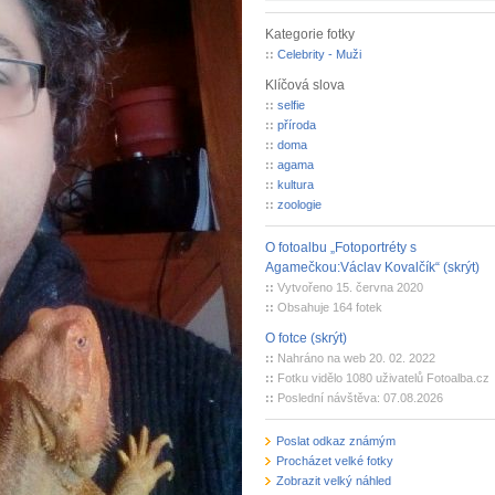
Kategorie fotky
::
Celebrity - Muži
Klíčová slova
::
selfie
::
příroda
::
doma
::
agama
::
kultura
::
zoologie
O fotoalbu „Fotoportréty s
Agamečkou:Václav Kovalčík“ (skrýt)
::
Vytvořeno 15. června 2020
::
Obsahuje 164 fotek
O fotce (skrýt)
::
Nahráno na web 20. 02. 2022
::
Fotku vidělo 1080 uživatelů Fotoalba.cz
::
Poslední návštěva: 07.08.2026
Poslat odkaz známým
Procházet velké fotky
Zobrazit velký náhled