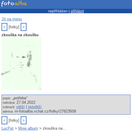
nepřihlášen |
přihlásit
Jít na menu
<
[fotky]
>
zkouška na zkoušku
„potřeba“
popis:
27.04.2022
nahrána:
větší
|
největší
zobrazit:
m-fotoalba.xchat.cz/fotky/27823509
adresa:
<
[fotky]
>
LucPet
>
Moje album
> zkouška na...