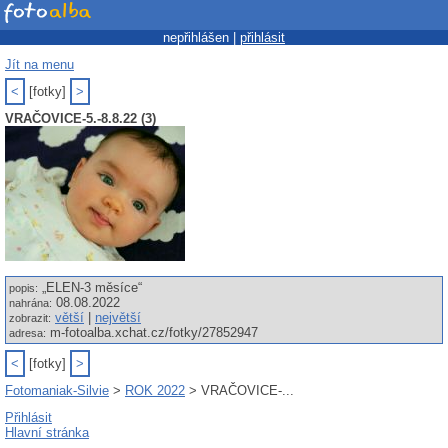
nepřihlášen |
přihlásit
Jít na menu
<
[fotky]
>
VRAČOVICE-5.-8.8.22 (3)
„ELEN-3 měsíce“
popis:
08.08.2022
nahrána:
větší
|
největší
zobrazit:
m-fotoalba.xchat.cz/fotky/27852947
adresa:
<
[fotky]
>
Fotomaniak-Silvie
>
ROK 2022
> VRAČOVICE-...
Přihlásit
Hlavní stránka