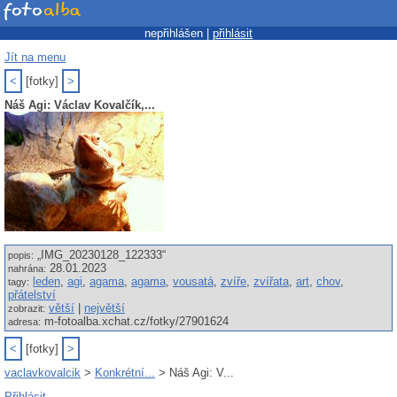
nepřihlášen |
přihlásit
Jít na menu
<
[fotky]
>
Náš Agi: Václav Kovalčík,...
„IMG_20230128_122333“
popis:
28.01.2023
nahrána:
leden
,
agi
,
agama
,
agama
,
vousatá
,
zvíře
,
zvířata
,
art
,
chov
,
tagy:
přátelství
větší
|
největší
zobrazit:
m-fotoalba.xchat.cz/fotky/27901624
adresa:
<
[fotky]
>
vaclavkovalcik
>
Konkrétní...
> Náš Agi: V...
Přihlásit