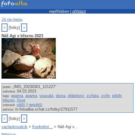
nepřihlášen |
přihlásit
Jít na menu
<
[fotky]
>
Náš Agi v březnu 2023
„IMG_20230301_121227“
popis:
04.03.2023
nahrána:
agama
,
agama
,
vousatá
,
doma
,
přátelství
,
zvířata
,
zvíře
,
ještěr
,
tagy:
březen
,
život
větší
|
největší
zobrazit:
m-fotoalba.xchat.cz/fotky/27911577
adresa:
<
[fotky]
>
vaclavkovalcik
>
Konkrétní...
> Náš Agi v...
Přihlásit