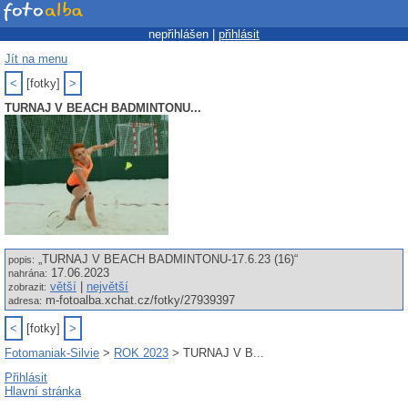
nepřihlášen |
přihlásit
Jít na menu
<
[fotky]
>
TURNAJ V BEACH BADMINTONU...
„TURNAJ V BEACH BADMINTONU-17.6.23 (16)“
popis:
17.06.2023
nahrána:
větší
|
největší
zobrazit:
m-fotoalba.xchat.cz/fotky/27939397
adresa:
<
[fotky]
>
Fotomaniak-Silvie
>
ROK 2023
> TURNAJ V B...
Přihlásit
Hlavní stránka