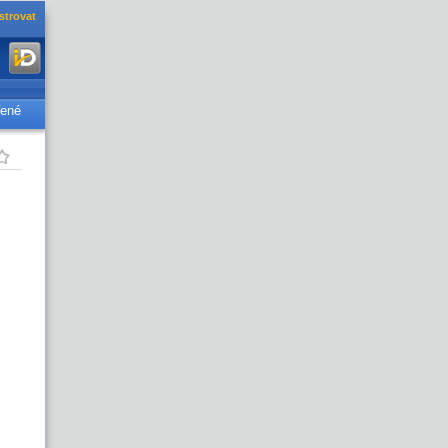
strovat
řené