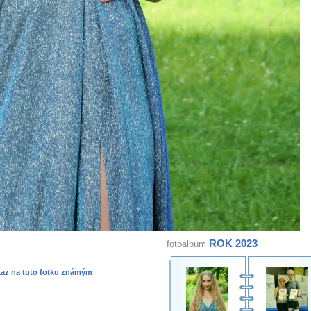
ROK 2023
fotoalbum
kaz na tuto fotku známým