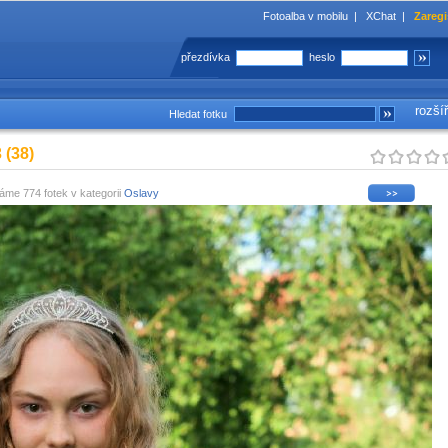
Fotoalba v mobilu
|
XChat
|
Zaregi
přezdívka
heslo
rozší
Hledat fotku
 (38)
áme 774 fotek v kategorii
Oslavy