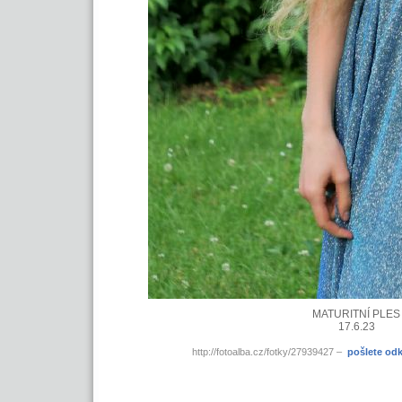
MATURITNÍ PLES
17.6.23
http://fotoalba.cz/fotky/27939427 –
pošlete od