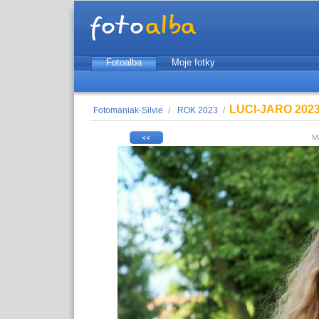
Fotoalba
Moje fotky
LUCI-JARO 2023
Fotomaniak-Silvie
/
ROK 2023
/
M