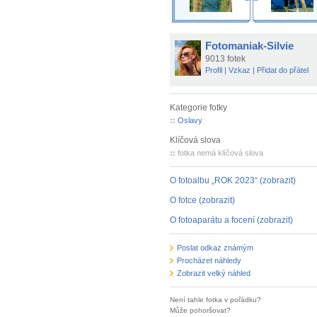
Fotomaniak-Silvie
9013 fotek
Profil
|
Vzkaz
|
Přidat do přátel
Kategorie fotky
::
Oslavy
Klíčová slova
::
fotka nemá klíčová slova
O fotoalbu „ROK 2023“ (zobrazit)
O fotce (zobrazit)
O fotoaparátu a focení (zobrazit)
Poslat odkaz známým
Procházet náhledy
Zobrazit velký náhled
Není tahle fotka v pořádku?
Může pohoršovat?